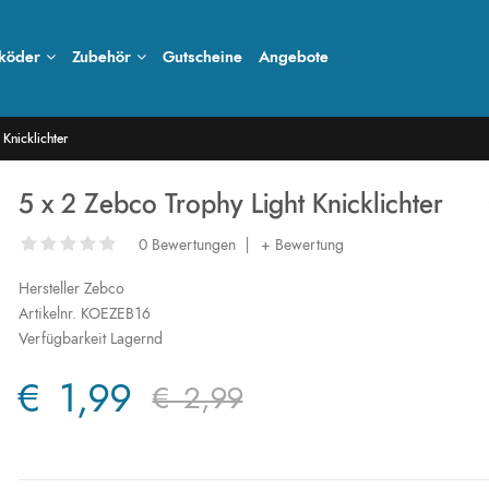
köder
Zubehör
Gutscheine
Angebote
Knicklichter
5 x 2 Zebco Trophy Light Knicklichter
0 Bewertungen
|
+ Bewertung
Hersteller
Zebco
Artikelnr.
KOEZEB16
Verfügbarkeit
Lagernd
€ 1,99
€ 2,99