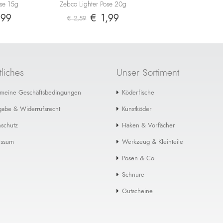
ose 15g
Zebco Lighter Pose 20g
,99
€ 1,99
€ 2,59
liches
Unser Sortiment
emeine Geschäftsbedingungen
Köderfische
gabe & Widerrufsrecht
Kunstköder
schutz
Haken & Vorfächer
essum
Werkzeug & Kleinteile
Posen & Co
Schnüre
Gutscheine