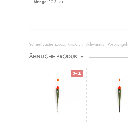
Menge:
10 Stück
Schnellsuche
Zebco
,
Knicklicht
,
Schwimmer
,
Posenangel
ÄHNLICHE PRODUKTE
SALE