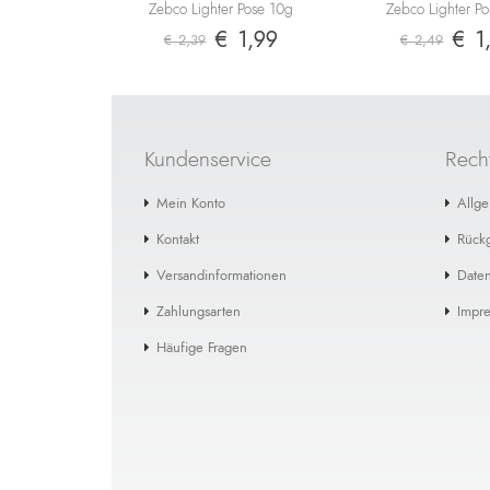
Zebco Lighter Pose 10g
Zebco Lighter P
€ 1,99
€ 1
€ 2,39
€ 2,49
Kundenservice
Recht
Mein Konto
Allg
Kontakt
Rück
Versandinformationen
Daten
Zahlungsarten
Impr
Häufige Fragen