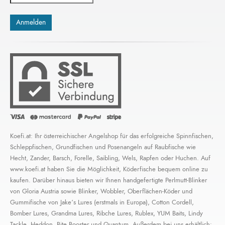
Koefi.at: Ihr österreichischer Angelshop für das erfolgreiche Spinnfischen,
Schleppfischen, Grundfischen und Posenangeln auf Raubfische wie
Hecht, Zander, Barsch, Forelle, Saibling, Wels, Rapfen oder Huchen. Auf
www.koefi.at haben Sie die Möglichkeit, Köderfische bequem online zu
kaufen. Darüber hinaus bieten wir Ihnen handgefertigte Perlmutt-Blinker
von Gloria Austria sowie Blinker, Wobbler, Oberflächen-Köder und
Gummifische von Jake’s Lures (erstmals in Europa), Cotton Cordell,
Bomber Lures, Grandma Lures, Ribche Lures, Rublex, YUM Baits, Lindy
Tackle, Heddon, Bite Booster und Quantum. Außerdem bei uns erhältlich: