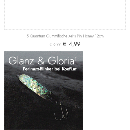
5 Quantum Gummifische Ari's Pin Honey 12cm
€ 4,99
€ 6,99