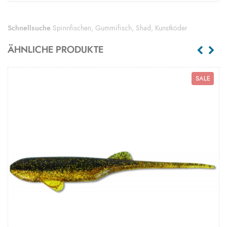
Schnellsuche
Spinnfischen
,
Gummifisch
,
Shad
,
Kunstköder
ÄHNLICHE PRODUKTE
SALE