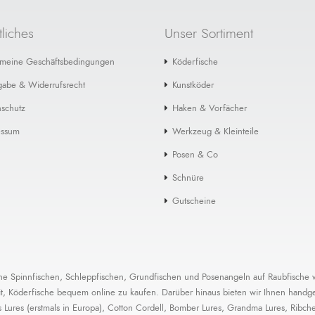
liches
Unser Sortiment
emeine Geschäftsbedingungen
Köderfische
gabe & Widerrufsrecht
Kunstköder
schutz
Haken & Vorfächer
essum
Werkzeug & Kleinteile
Posen & Co
Schnüre
Gutscheine
eiche Spinnfischen, Schleppfischen, Grundfischen und Posenangeln auf Raubfische w
 Köderfische bequem online zu kaufen. Darüber hinaus bieten wir Ihnen handgefer
ures (erstmals in Europa), Cotton Cordell, Bomber Lures, Grandma Lures, Ribche 