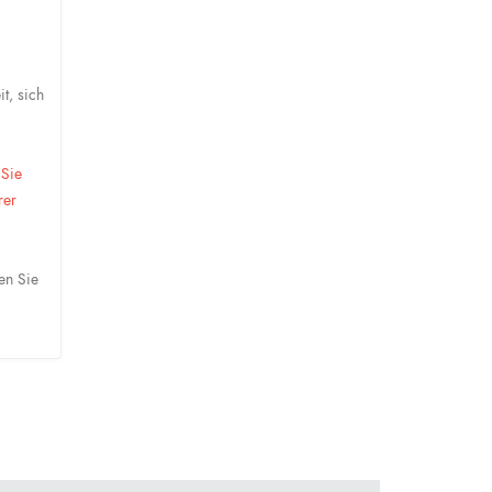
t, sich
 Sie
rer
en Sie