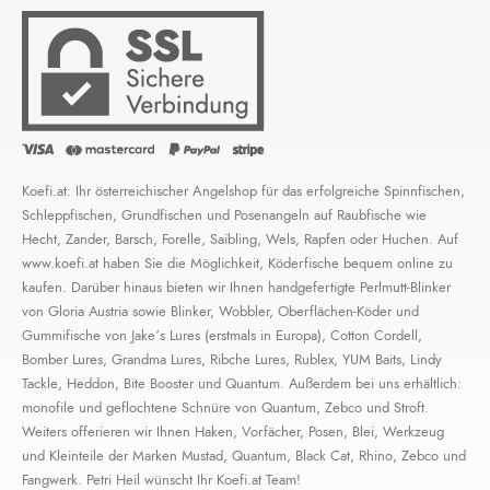
Koefi.at: Ihr österreichischer Angelshop für das erfolgreiche Spinnfischen,
Schleppfischen, Grundfischen und Posenangeln auf Raubfische wie
Hecht, Zander, Barsch, Forelle, Saibling, Wels, Rapfen oder Huchen. Auf
www.koefi.at haben Sie die Möglichkeit, Köderfische bequem online zu
kaufen. Darüber hinaus bieten wir Ihnen handgefertigte Perlmutt-Blinker
von Gloria Austria sowie Blinker, Wobbler, Oberflächen-Köder und
Gummifische von Jake’s Lures (erstmals in Europa), Cotton Cordell,
Bomber Lures, Grandma Lures, Ribche Lures, Rublex, YUM Baits, Lindy
Tackle, Heddon, Bite Booster und Quantum. Außerdem bei uns erhältlich:
monofile und geflochtene Schnüre von Quantum, Zebco und Stroft.
Weiters offerieren wir Ihnen Haken, Vorfächer, Posen, Blei, Werkzeug
und Kleinteile der Marken Mustad, Quantum, Black Cat, Rhino, Zebco und
Fangwerk. Petri Heil wünscht Ihr Koefi.at Team!