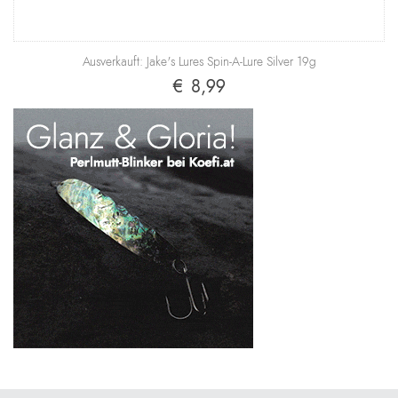
Ausverkauft: Jake's Lures Spin-A-Lure Silver 19g
€ 8,99