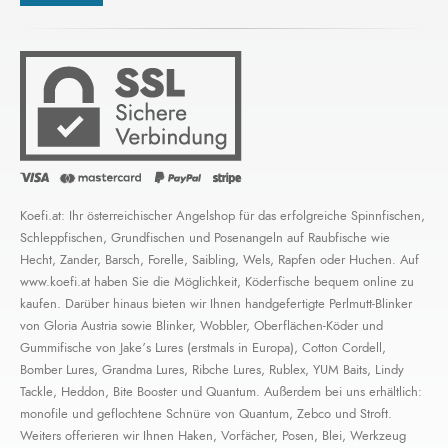
Koefi.at: Ihr österreichischer Angelshop für das erfolgreiche Spinnfischen,
Schleppfischen, Grundfischen und Posenangeln auf Raubfische wie
Hecht, Zander, Barsch, Forelle, Saibling, Wels, Rapfen oder Huchen. Auf
www.koefi.at haben Sie die Möglichkeit, Köderfische bequem online zu
kaufen. Darüber hinaus bieten wir Ihnen handgefertigte Perlmutt-Blinker
von Gloria Austria sowie Blinker, Wobbler, Oberflächen-Köder und
Gummifische von Jake’s Lures (erstmals in Europa), Cotton Cordell,
Bomber Lures, Grandma Lures, Ribche Lures, Rublex, YUM Baits, Lindy
Tackle, Heddon, Bite Booster und Quantum. Außerdem bei uns erhältlich:
monofile und geflochtene Schnüre von Quantum, Zebco und Stroft.
Weiters offerieren wir Ihnen Haken, Vorfächer, Posen, Blei, Werkzeug