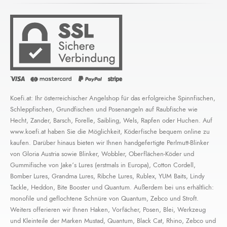
Koefi.at: Ihr österreichischer Angelshop für das erfolgreiche Spinnfischen,
Schleppfischen, Grundfischen und Posenangeln auf Raubfische wie
Hecht, Zander, Barsch, Forelle, Saibling, Wels, Rapfen oder Huchen. Auf
www.koefi.at haben Sie die Möglichkeit, Köderfische bequem online zu
kaufen. Darüber hinaus bieten wir Ihnen handgefertigte Perlmutt-Blinker
von Gloria Austria sowie Blinker, Wobbler, Oberflächen-Köder und
Gummifische von Jake’s Lures (erstmals in Europa), Cotton Cordell,
Bomber Lures, Grandma Lures, Ribche Lures, Rublex, YUM Baits, Lindy
Tackle, Heddon, Bite Booster und Quantum. Außerdem bei uns erhältlich:
monofile und geflochtene Schnüre von Quantum, Zebco und Stroft.
Weiters offerieren wir Ihnen Haken, Vorfächer, Posen, Blei, Werkzeug
und Kleinteile der Marken Mustad, Quantum, Black Cat, Rhino, Zebco und