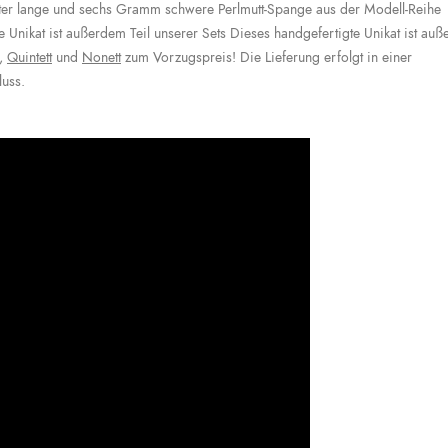
ter lange und sechs Gramm schwere Perlmutt-Spange aus der Modell-Reihe
e Unikat ist außerdem Teil unserer Sets Dieses handgefertigte Unikat ist au
,
Quintett
und
Nonett
zum Vorzugspreis! Die Lieferung erfolgt in einer
luss.