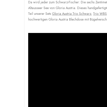
Da wird jeder zum Schwarz-Fischer: Die sechs Zentime
Altausseer See von Gloria Austria. Dieses handgefertigt
Teil unserer Sets
Gloria Austria Trio Schwarz
,
Trio WBS
hochwertigen Gloria Austria Blechdose mit Bügelversch