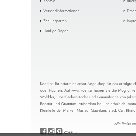
Kontakt
Rück
Versandinformationen
Daten
Zahlungsarten
Impr
Häufige Fragen
Koefi.at: Ihr österreichischer Angelshop für das erfolgr
oder Huchen. Auf www.koefi.at haben Sie die Möglichkeit,
Wobbler, Oberflächen-Köder und Gummifische von Jake’s L
Booster und Quantum. Außerdem bei uns erhältlich: mono
Kleinteile der Marken Mustad, Quantum, Black Cat, Rhino
Alle Preise i
KOEFI.at