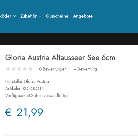
köder
Zubehör
Gutscheine
Angebote
Gloria Austria Altausseer See 6cm
0 Bewertungen
|
+ Bewertung
Hersteller
Gloria Austria
Artikelnr.
KOEGLO14
Verfügbarkeit
Sofort versandfertig
€ 21,99