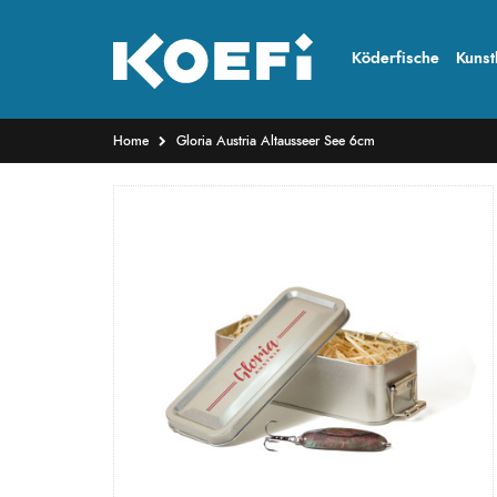
Köderfische
Kunst
Home
Gloria Austria Altausseer See 6cm