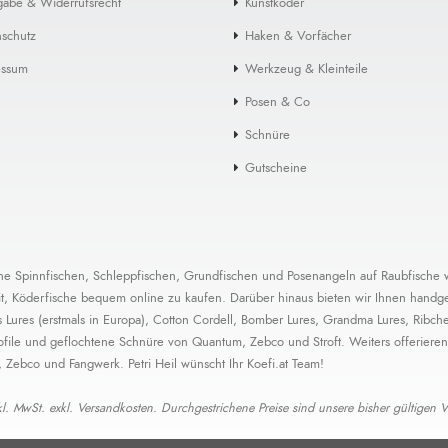
gabe & Widerrufsrecht
Kunstköder
schutz
Haken & Vorfächer
essum
Werkzeug & Kleinteile
Posen & Co
Schnüre
Gutscheine
eiche Spinnfischen, Schleppfischen, Grundfischen und Posenangeln auf Raubfische w
 Köderfische bequem online zu kaufen. Darüber hinaus bieten wir Ihnen handgefer
ures (erstmals in Europa), Cotton Cordell, Bomber Lures, Grandma Lures, Ribche 
file und geflochtene Schnüre von Quantum, Zebco und Stroft. Weiters offerieren
, Zebco und Fangwerk. Petri Heil wünscht Ihr Koefi.at Team!
nkl. MwSt. exkl. Versandkosten. Durchgestrichene Preise sind unsere bisher gültigen V