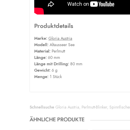
Produktdetails
Marke:
Gloria Austria
Modell:
Altausseer See
Material:
Perlmutt
Länge:
60 mm
Länge mit Drilling:
80 mm
Gewicht:
6 g
Menge:
1 Stück
Schnellsuche
Gloria Austria
,
Perlmutt-Blinker
,
Spinnfische
ÄHNLICHE PRODUKTE