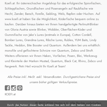
Koefi.at: Ihr österreichischer Angelshop für das erfolgreiche Spinnfischen,
Schleppfischen, Grundfischen und Posenangeln auf Raubfische wie
Hecht, Zander, Barsch, Forelle, Saibling, Wels, Rapfen oder Huchen. Auf
www.koefi.at haben Sie die Möglichkeit, Köderfische bequem online zu
kaufen. Darüber hinaus bieten wir Ihnen handgefertigte Perlmutt-Blinker
von Gloria Austria sowie Blinker, Wobbler, Oberflächen-Köder und
Gummifische von Jake’s Lures (erstmals in Europa), Cotton Cordell,
Bomber Lures, Grandma Lures, Ribche Lures, Rublex, YUM Baits, Lindy
Tackle, Heddon, Bite Booster und Quantum. Außerdem bei uns erhältlich:
monofile und geflochtene Schnüre von Quantum, Zebco und Stroft.
Weiters offerieren wir Ihnen Haken, Vorfächer, Posen, Blei, Werkzeug
und Kleinteile der Marken Mustad, Quantum, Black Cat, Rhino, Zebco und
Fangwerk. Petri Heil wünscht Ihr Koefi.at Team!
Alle Preise inkl. MwSt. exkl. Versandkosten. Durchgestrichene Preise sind
unsere bisher gültigen Verkaufspreise.
KOEFI.at
© 2017-2026 Ventro e.U. Alle Rechte vorbehalten.
Durch das Nutzen dieser Seite erklären Sie sich mit dem Setzen von Cookies