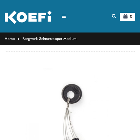
0
Home
Fangwerk Schnurstopper Medium