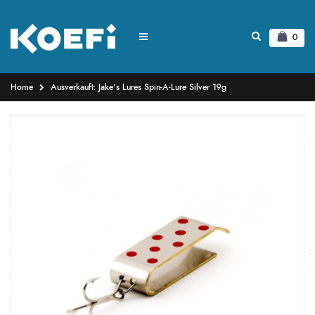
0
Home
Ausverkauft: Jake's Lures Spin-A-Lure Silver 19g