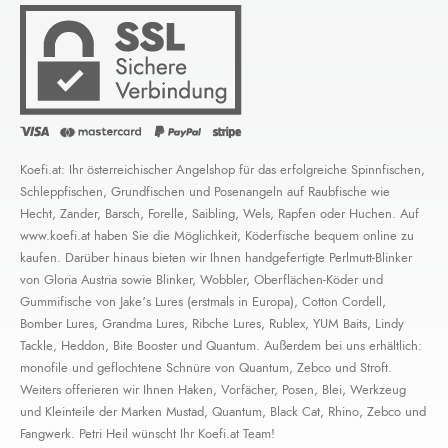
Koefi.at: Ihr österreichischer Angelshop für das erfolgreiche Spinnfischen,
Schleppfischen, Grundfischen und Posenangeln auf Raubfische wie
Hecht, Zander, Barsch, Forelle, Saibling, Wels, Rapfen oder Huchen. Auf
www.koefi.at haben Sie die Möglichkeit, Köderfische bequem online zu
kaufen. Darüber hinaus bieten wir Ihnen handgefertigte Perlmutt-Blinker
von Gloria Austria sowie Blinker, Wobbler, Oberflächen-Köder und
Gummifische von Jake’s Lures (erstmals in Europa), Cotton Cordell,
Bomber Lures, Grandma Lures, Ribche Lures, Rublex, YUM Baits, Lindy
Tackle, Heddon, Bite Booster und Quantum. Außerdem bei uns erhältlich:
monofile und geflochtene Schnüre von Quantum, Zebco und Stroft.
Weiters offerieren wir Ihnen Haken, Vorfächer, Posen, Blei, Werkzeug
und Kleinteile der Marken Mustad, Quantum, Black Cat, Rhino, Zebco und
Fangwerk. Petri Heil wünscht Ihr Koefi.at Team!