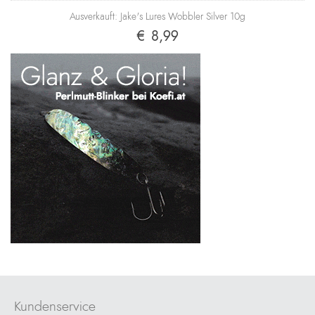
Ausverkauft: Jake's Lures Wobbler Silver 10g
€ 8,99
Kundenservice