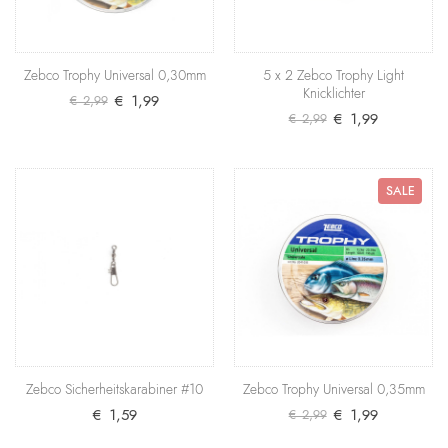
besonders hohe Tragkraft auszeichnet. Produktdeta..
€ 1,79
Zebco Trophy Universal 0,30mm
5 x 2 Zebco Trophy Light
+ Warenkorb
Knicklichter
€ 1,99
€ 2,99
€ 1,99
€ 2,99
Zebco Sicherheitskarabiner #8
Ein zuverlässiger Karabinerwirbel, der sich durch
besonders hohe Tragkraft auszeichnet. Produktde..
SALE
€ 1,69
+ Warenkorb
Zebco Trophy Universal 0,30mm
SALE
Eine transparente Allround-Monofile zum günstigen
Preis, die sich nicht nur zum Grundangeln eignet, ..
Zebco Sicherheitskarabiner #10
Zebco Trophy Universal 0,35mm
€ 1,99
€ 1,59
€ 1,99
€ 2,99
€ 2,99