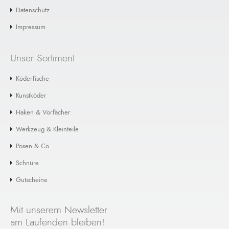
Datenschutz
+ Warenkorb
Impressum
Bis zu 20% sparen: Zebco Tiroler Hölzl
Unser Sortiment
Blei 20g
Das optimale Blei für ein hängerfreies Grundfischen
Köderfische
in stehenden sowie fließenden Gewässern mit eine..
Kunstköder
€ 1,19
Haken & Vorfächer
+ Warenkorb
Werkzeug & Kleinteile
Posen & Co
Schnüre
Gutscheine
Mit unserem Newsletter
am Laufenden bleiben!