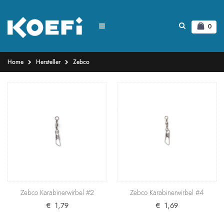
0
Home
Hersteller
Zebco
Zebco Karabinerwirbel #2
Hochwertige Allround-Karabinerwirbel aus Messing
von Zebco. Produktdetails Marke: Zebco M..
€ 1,79
+ Warenkorb
Zebco Karabinerwirbel #4
Zebco Karabinerwirbel #2
Zebco Karabinerwirbel #4
Hochwertige Allround-Karabinerwirbel aus Messing
€ 1,79
€ 1,69
von Zebco. Produktdetails Marke: Zebco M..