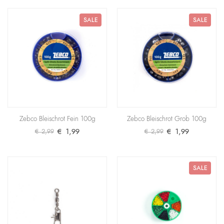
+ Warenkorb
SALE
SALE
5 x 2 Zebco Trophy Light Knicklichter
SALE
Die ideale Ergänzung zu den Zebco Lighter Posen
made in Germany mit 10, 15 und 20 Gramm
Tragkraft. ..
€ 1,99
€ 2,99
+ Warenkorb
Zebco Bleischrot Fein 100g
Zebco Bleischrot Grob 100g
€ 1,99
€ 1,99
€ 2,99
€ 2,99
Zebco Sicherheitskarabiner #10
Ein zuverlässiger Karabinerwirbel, der sich durch
besonders hohe Tragkraft auszeichnet. Produktdeta..
SALE
€ 1,59
+ Warenkorb