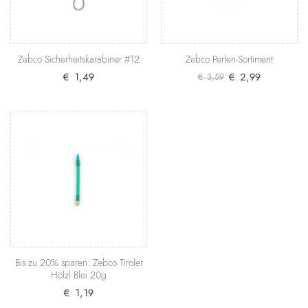
Zebco Trophy Universal 0,35mm
SALE
Eine transparente Allround-Monofile zum günstigen
Preis, die sich nicht nur zum Grundangeln eignet, ..
Zebco Sicherheitskarabiner #12
Zebco Perlen-Sortiment
€ 1,99
€ 2,99
€ 1,49
€ 2,99
€ 3,59
+ Warenkorb
Zebco Bleischrot Fein 100g
SALE
Klemmblei zum perfekten Austarieren jeder Pose.
100 Gramm in 6 verschiedenen Größen.
Produktdetai..
€ 1,99
€ 2,99
+ Warenkorb
Bis zu 20% sparen: Zebco Tiroler
Hölzl Blei 20g
Zebco Bleischrot Grob 100g
SALE
€ 1,19
Klemmblei zum perfekten Austarieren jeder Pose.