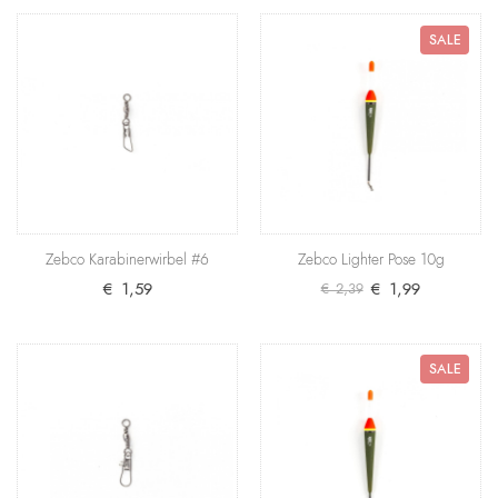
€ 1,69
SALE
+ Warenkorb
Zebco Karabinerwirbel #6
Hochwertige Allround-Karabinerwirbel aus Messing
von Zebco. Produktdetails Marke: Zebco Modell:..
€ 1,59
Zebco Karabinerwirbel #6
Zebco Lighter Pose 10g
+ Warenkorb
€ 1,59
€ 1,99
€ 2,39
Zebco Lighter Pose 10g
SALE
Hervorragender Knicklicht-Schwimmer made in
SALE
Germany mit einer Tragkraft von 10 Gramm.
Produktdeta..
€ 1,99
€ 2,39