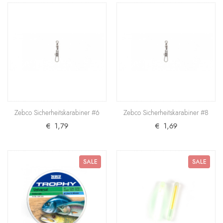
Zebco Sicherheitskarabiner #4
Ein zuverlässiger Karabinerwirbel, der sich durch
besonders hohe Tragkraft auszeichnet. Produktdeta..
€ 1,89
+ Warenkorb
Zebco Lighter Pose 20g
SALE
Hervorragender Knicklicht-Schwimmer made in
Zebco Sicherheitskarabiner #6
Zebco Sicherheitskarabiner #8
Germany mit einer Tragkraft von 20 Gramm.
€ 1,79
€ 1,69
Produktdeta..
€ 1,99
€ 2,59
SALE
SALE
+ Warenkorb
Zebco Sicherheitskarabiner #6
Ein zuverlässiger Karabinerwirbel, der sich durch