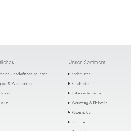
liches
Unser Sortiment
emeine Geschäftsbedingungen
Köderfische
gabe & Widerrufsrecht
Kunstköder
schutz
Haken & Vorfächer
essum
Werkzeug & Kleinteile
Posen & Co
Schnüre