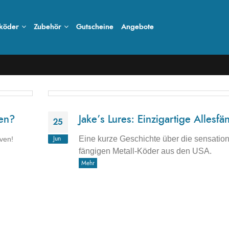
köder
Zubehör
Gutscheine
Angebote
ken?
Jake’s Lures: Einzigartige Allesfä
25
Eine kurze Geschichte über die sensation
rven!
Jun
fängigen Metall-Köder aus den USA.
Mehr