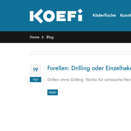
Köderfische
Kunst
Home
Blog
Forellen: Drilling oder Einzelha
19
Drillen ohne Drilling: Nichts für schwache Ne
Apr
Mehr