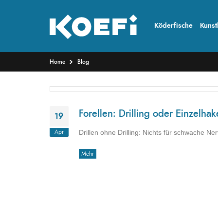
Köderfische
Kunst
Home
Blog
Forellen: Drilling oder Einzelha
19
Drillen ohne Drilling: Nichts für schwache Ne
Apr
Mehr