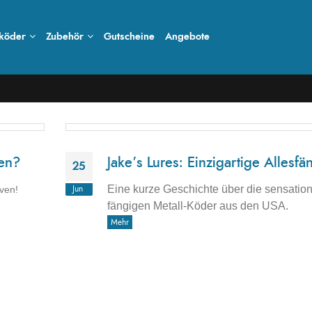
köder
Zubehör
Gutscheine
Angebote
ken?
Jake’s Lures: Einzigartige Allesfä
25
Eine kurze Geschichte über die sensation
rven!
Jun
fängigen Metall-Köder aus den USA.
Mehr