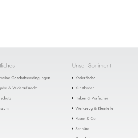
liches
Unser Sortiment
emeine Geschäftsbedingungen
Köderfische
gabe & Widerrufsrecht
Kunstköder
schutz
Haken & Vorfächer
essum
Werkzeug & Kleinteile
Posen & Co
Schnüre