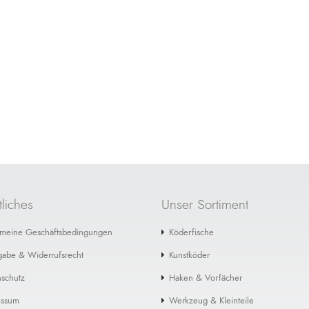
werk Drilling-Protektoren #4 - 5
Fangwerk Schnurstopper Medi
€ 1,99
€ 0,49
liches
Unser Sortiment
emeine Geschäftsbedingungen
Köderfische
gabe & Widerrufsrecht
Kunstköder
schutz
Haken & Vorfächer
essum
Werkzeug & Kleinteile