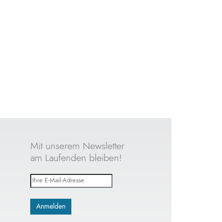
um
5 x 2 Zebco Trophy Light Knicklichter
€ 1,99
€ 2,99
Mit unserem Newsletter
am Laufenden bleiben!