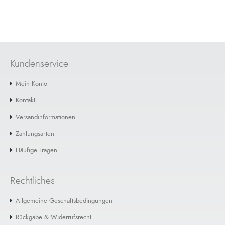
Unsere fünf kleineren Perlmutt-Blinker Zeller See,
Millstätter See, Lunzer See, Hallstätter See und ..
€ 89,99
€ 103,95
Kundenservice
+ Warenkorb
Mein Konto
Gloria Austria Nonett
SALE
Kontakt
Alle neun Gloria Austria Modelle, jetzt als Set im
Vergleich zum Einzelkauf um knapp 60 Euro
Versandinformationen
günstig..
Zahlungsarten
€ 149,99
€ 208,91
Häufige Fragen
+ Warenkorb
Rechtliches
Letzter Artikel: Grandma Perch Set
SALE
Allgemeine Geschäftsbedingungen
Perfekt gerüstet für den Fang von kapitalen
Rückgabe & Widerrufsrecht
Raubfischen – mit unserem Set aus drei Grandma-