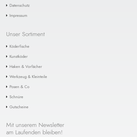
Wobblern ..
Datenschutz
€ 59,99
€ 73,97
Impressum
+ Warenkorb
Unser Sortiment
Köderfische
Kunstköder
Haken & Vorfächer
Werkzeug & Kleinteile
Posen & Co
Schnüre
Gutscheine
Mit unserem Newsletter
am Laufenden bleiben!