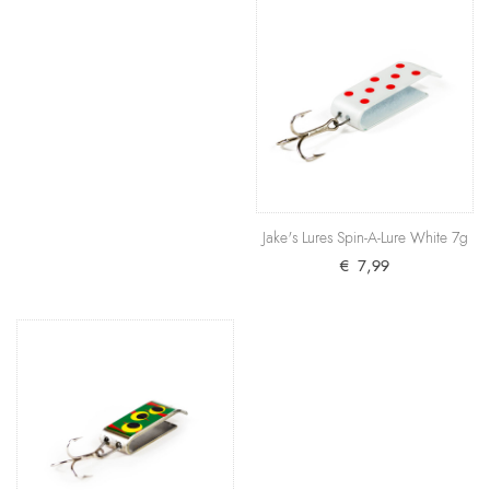
€ 6,99
+ Warenkorb
Jake's Lures Li’l Jake Neon Red 5g
In der 19 Gramm schweren Ausführung einer der
absoluten Top-Köder für das Schleppfischen auf
große H..
Jake's Lures Spin-A-Lure White 7g
€ 6,99
€ 7,99
+ Warenkorb
Jake's Lures Spin-A-Lure White 7g
Die Kombination von Rot und Weiß bewährt sich
nicht nur bei Wobblern seit vielen Jahrzehnten,
sonder..
€ 7,99