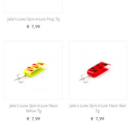
+ Warenkorb
Jake's Lures Spin-A-Lure Frog 7g
€ 7,99
Jake's Lures Spin-A-Lure Frog 7g
Ein fantastischer Allround-Blinker für den Fang von
Barschen und Hechten ist dieser Spin-A-Lure mit ..
€ 7,99
+ Warenkorb
Jake's Lures Spin-A-Lure Neon Yellow 7g
Bislang nur als 19 Gramm schweres Modell für den
Fang von Hechten, Huchen und Lachsen erhältlich,
is..
Jake's Lures Spin-A-Lure Neon
Jake's Lures Spin-A-Lure Neon Red
Yellow 7g
7g
€ 7,99
€ 7,99
€ 7,99
+ Warenkorb