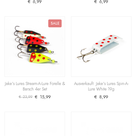
€ 6,99
€ 6,99
Bei schlechtem Wetter oder beißfaulen Raubfischen
sollten Sie zu ihm greifen - dem Wobbler von Jake'..
€ 8,99
SALE
+ Warenkorb
Jake's Lures Stream-A-Lure Goldback
Yellow Red 5g
Neben dem Spin-A-Lure mit fünf Gramm Gewicht
gibt es wohl keinen besseren Kunstköder für den
Fang vo..
Jake's Lures Stream-A-Lure Forelle &
Ausverkauft: Jake's Lures Spin-A-
€ 6,99
Barsch 4er Set
Lure White 19g
€ 15,99
€ 8,99
€ 23,99
+ Warenkorb
Jake's Lures Stream-A-Lure White Red
Dots 5g
Neben dem Spin-A-Lure mit fünf Gramm Gewicht