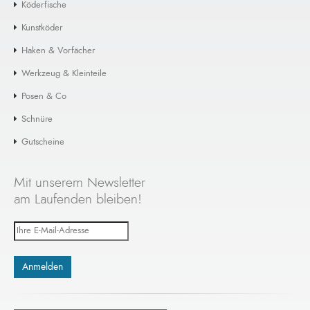
Köderfische
Lauverhalte..
€ 7,99
Kunstköder
Haken & Vorfächer
+ Warenkorb
Werkzeug & Kleinteile
Posen & Co
Ausverkauft: Jake's Lures Spin-A-Lure
Gold 19g
Schnüre
19 Gramm, die selbst Hechte mit 19 Kilo und mehr
Gutscheine
verführen: Der Spin-A-Lure in Gold von Jake's Lures..
€ 8,99
Mit unserem Newsletter
am Laufenden bleiben!
+ Warenkorb