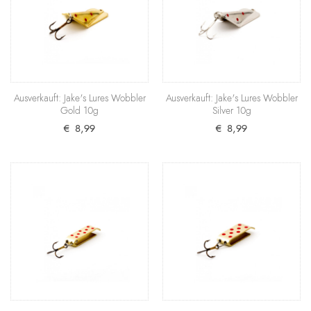
gibt es wohl keinen besseren Kunstköder für den
Fang vo..
€ 6,99
+ Warenkorb
Ausverkauft: Jake's Lures Wobbler
Ausverkauft: Jake's Lures Wobbler
Gold 10g
Silver 10g
Jake's Lures Stream-A-Lure Forelle &
SALE
€ 8,99
€ 8,99
Barsch 4er Set
Neben dem Spin-A-Lure mit fünf Gramm Gewicht
gibt es wohl keinen besseren Kunstköder für den
Fang vo..
€ 15,99
€ 23,99
+ Warenkorb
Ausverkauft: Jake's Lures Spin-A-Lure
White 19g
Weißer Blinker, weise Entscheidung – vor allem in