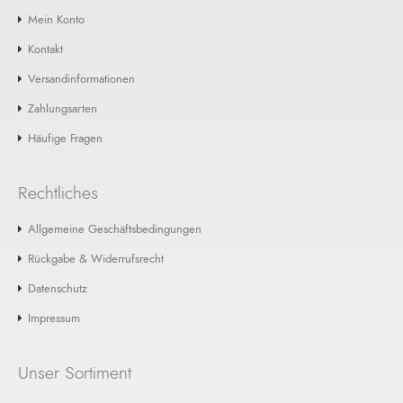
Jake's Lures. Dies..
Mein Konto
€ 7,99
Kontakt
+ Warenkorb
Versandinformationen
Zahlungsarten
Ausverkauft: Jake's Lures Spin-A-Lure
Häufige Fragen
Silver 7g
Unserer Meinung nach einer der besten Allround-
Blinker überhaupt: Der Spin-A-Lure mit 7 Gramm
Rechtliches
Gewich..
Allgemeine Geschäftsbedingungen
€ 7,99
Rückgabe & Widerrufsrecht
+ Warenkorb
Datenschutz
Impressum
Ausverkauft: Jake's Lures Spin-A-Lure
Black 7g
Unser Sortiment
Trotz seines geringen Gewichts ein wahres
Weitwurf-Wunder und dank seines sensationellen