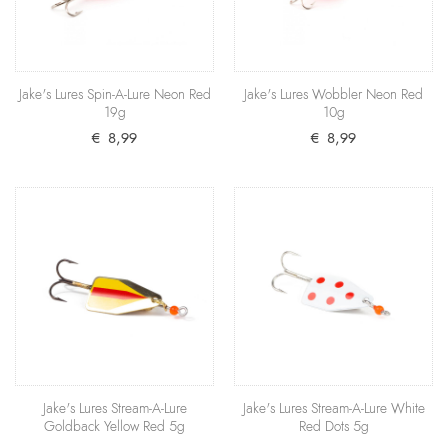
Jake's Lures Spin-A-Lure Neon Yellow 19g
Eine hervorragende Wahl für das Schleppfischen in
trüben Gewässer und bei schlechtem Wetter: Der
Spi..
Jake's Lures Spin-A-Lure Neon Red
Jake's Lures Wobbler Neon Red
€ 8,99
19g
10g
€ 8,99
€ 8,99
+ Warenkorb
Jake's Lures Spin-A-Lure Neon Red 19g
Schockt und verlockt große Raubfische: Der Spin-A-
Lure von Jake's Lures mit einem Gewicht von 19
Gra..
€ 8,99
+ Warenkorb
Jake's Lures Stream-A-Lure
Jake's Lures Stream-A-Lure White
Jake's Lures Wobbler Neon Red 10g
Goldback Yellow Red 5g
Red Dots 5g