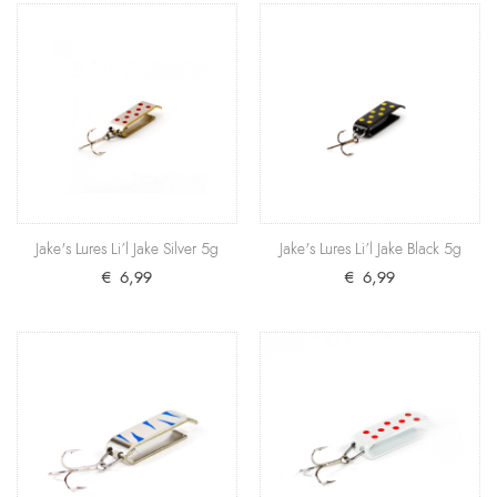
Jake's Lures Li’l Jake Silver 5g
Silberfarbener Körper und rote Punkte: Diesem
Dekor können Bach- und Regenbogenforellen sowie
Saibli..
€ 6,99
+ Warenkorb
Jake's Lures Li’l Jake Silver 5g
Jake's Lures Li’l Jake Black 5g
Jake's Lures Li’l Jake Black 5g
€ 6,99
€ 6,99
Ein fantastsischer Forellen- und Barsch-Blinker für
Bäche sowie Flüsse, der aber auch in stehenden G..
€ 6,99
+ Warenkorb
Jake's Lures Li’l Jake Blue 5g
Nach drei Jahren im Dauereinsatz lässt sich zu