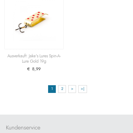
Lures mit einem Gewicht von 10 Gramm. Als Teil
uns..
€ 8,99
+ Warenkorb
Ausverkauft: Jake's Lures Li’l Jake Gold
5g
Ausverkauft: Jake's Lures Spin-A-
Ein absolutes Muss für jeden Spinnfischer, der es
Lure Gold 19g
auf Forellen oder Barsche abgesehen hat: Der Lil' ..
€ 8,99
€ 7,99
1
2
>
>|
+ Warenkorb
Ausverkauft: Jake's Lures Spin-A-Lure
Gold 7g
Enorme Wurfweiten und herausragende
Kundenservice
Fangerfolge - mit dem Spin-A-Lure in Gold von