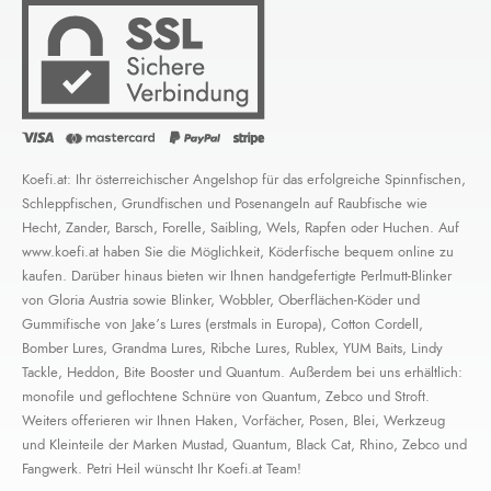
Koefi.at: Ihr österreichischer Angelshop für das erfolgreiche Spinnfischen,
Schleppfischen, Grundfischen und Posenangeln auf Raubfische wie
Hecht, Zander, Barsch, Forelle, Saibling, Wels, Rapfen oder Huchen. Auf
www.koefi.at haben Sie die Möglichkeit, Köderfische bequem online zu
kaufen. Darüber hinaus bieten wir Ihnen handgefertigte Perlmutt-Blinker
von Gloria Austria sowie Blinker, Wobbler, Oberflächen-Köder und
Gummifische von Jake’s Lures (erstmals in Europa), Cotton Cordell,
Bomber Lures, Grandma Lures, Ribche Lures, Rublex, YUM Baits, Lindy
Tackle, Heddon, Bite Booster und Quantum. Außerdem bei uns erhältlich:
monofile und geflochtene Schnüre von Quantum, Zebco und Stroft.
Weiters offerieren wir Ihnen Haken, Vorfächer, Posen, Blei, Werkzeug
und Kleinteile der Marken Mustad, Quantum, Black Cat, Rhino, Zebco und
Fangwerk. Petri Heil wünscht Ihr Koefi.at Team!