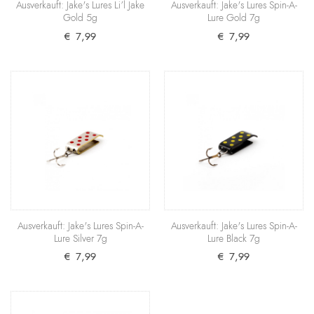
Ausverkauft: Jake's Lures Li’l Jake
Ausverkauft: Jake's Lures Spin-A-
trüben Gewässern oder etwa bei besonders trägen
Gold 5g
Lure Gold 7g
re..
€ 7,99
€ 7,99
€ 8,99
+ Warenkorb
Ausverkauft: Jake's Lures Wobbler Gold
10g
Eine exzellente Wahl für das Angeln in überfischten
Gewässern: Der Wobbler von Jake's Lures in Gold ..
€ 8,99
Ausverkauft: Jake's Lures Spin-A-
Ausverkauft: Jake's Lures Spin-A-
+ Warenkorb
Lure Silver 7g
Lure Black 7g
€ 7,99
€ 7,99
Ausverkauft: Jake's Lures Wobbler Silver
10g
Der Silberschatz am See: Dieses Modell von Jake's