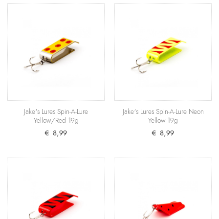
Jake's Lures Spin-A-Lure Neon Red 7g
Wir nicht im Mainstream fischen will, greift zu
diesem neonroten Modell von Jake’s Lures aus den
USA..
€ 7,99
+ Warenkorb
Jake's Lures Spin-A-Lure
Jake's Lures Spin-A-Lure Neon
Yellow/Red 19g
Yellow 19g
Jake's Lures Spin-A-Lure Yellow/Red 19g
€ 8,99
€ 8,99
Der Spin-A-Lure in Gelb mit roten Punkten: Dieses
Design wurde in den USA speziell für das
Schleppfi..
€ 8,99
+ Warenkorb