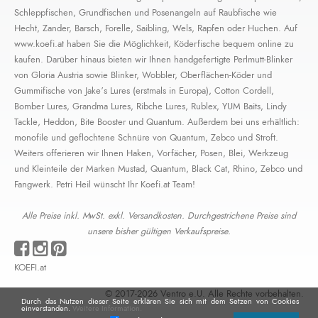
Schleppfischen, Grundfischen und Posenangeln auf Raubfische wie
Hecht, Zander, Barsch, Forelle, Saibling, Wels, Rapfen oder Huchen. Auf
www.koefi.at haben Sie die Möglichkeit, Köderfische bequem online zu
kaufen. Darüber hinaus bieten wir Ihnen handgefertigte Perlmutt-Blinker
von Gloria Austria sowie Blinker, Wobbler, Oberflächen-Köder und
Gummifische von Jake’s Lures (erstmals in Europa), Cotton Cordell,
Bomber Lures, Grandma Lures, Ribche Lures, Rublex, YUM Baits, Lindy
Tackle, Heddon, Bite Booster und Quantum. Außerdem bei uns erhältlich:
monofile und geflochtene Schnüre von Quantum, Zebco und Stroft.
Weiters offerieren wir Ihnen Haken, Vorfächer, Posen, Blei, Werkzeug
und Kleinteile der Marken Mustad, Quantum, Black Cat, Rhino, Zebco und
Fangwerk. Petri Heil wünscht Ihr Koefi.at Team!
Alle Preise inkl. MwSt. exkl. Versandkosten. Durchgestrichene Preise sind
unsere bisher gültigen Verkaufspreise.
KOEFI.at
© 2017-2026 Ventro e.U. Alle Rechte vorbehalten.
Durch das Nutzen dieser Seite erklären Sie sich mit dem Setzen von Cookies
einverstanden.
Weitere Information.