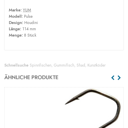
Marke:
YUM
Modell:
Pulse
Design:
Houdini
Länge:
114 mm
Menge:
8 Stück
Schnellsuche
Spinnfischen
,
Gummifisch
,
Shad
,
Kunstköder
ÄHNLICHE PRODUKTE