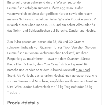
Bisse auf diesen aufreizend durchs Wasser zuckenden
Gummifisch erfolgen zumeist äußerst aggressiv. Dafür
verantwortlich zeichnet der geriffelte Körper sowie die relativ
massive Schwanzschaufel des Pulse. Wie alle Produkte von YUM
ist auch dieser Shad made in USA und ein echter Allrounder für
das Spinn- und Schleppfischen auf Barsche, Zander und Hechte.
Zum Pulse passen am besten die
15
,
20
und
30 Gramm
schweren Jigheads von Quantum. Unser Tipp: Versehen Sie den
Gummifisch mit einem verführerischen Lockstoff, um Ihren
Fangerfolg zu maximieren – etwa mit dem
Quantum 4Street
Preda Flav
für Hecht, dem
Yum Crawfish Scent
speziell für
Barsche und Zander oder dem Allround-Lockstoff
Yum Shad
Scent
. Als Vorfach, das scharfen Hechtzähnen genauso trotzt wie
spitzen Steinen und Muscheln, empfehlen wir Ihnen das Quantum
Ultra Wire Leader Stahlvorfach mit
11 kg Tragkraft
oder
16 kg
Tragkraft
.
Produktdetails